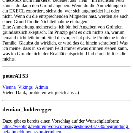
Checkbox nicht markierst, bedeutet das "nein". Im nächsten Feld
kannst du dann den Grund angeben. Wenn du die Anmeldungen in
ein EXECL exportiert, siehst du, wer sich angemeldet hat oder
nicht. Wenn du die entsprechenden Mitgieder hast, werden sie auch
einen Grund für die Nichtteilnahme eintragen.
Eine Anmerkung meinerseits: ich bin bei Angaben von Gründen
grundsätzlich skeptisch. Im Prinzip geht es dich nichts an, warum
jemand nicht teilnimmt. Stell dir vor, er hat private Probleme in der
Familie. Glaubst du wirklich, er wird das da hinein schreiben? Was
ich meine, dass in so einem Feld immer etwas drinnen stehen kann,
was im Grunde nicht der Realität entspricht. Und damit hilft es dir
michts.
peterAT53
Vienna_Vikings_Admin
Vielen Dank, probieren wir gleich aus :-)
demian_holderegger
Dazu gibt es bereits einen Vorschlag auf der Wunschplattform:
https://webling.featureupvote.com/suggestions/487780/begrundung-
bei-abmeldungen-von-terminen