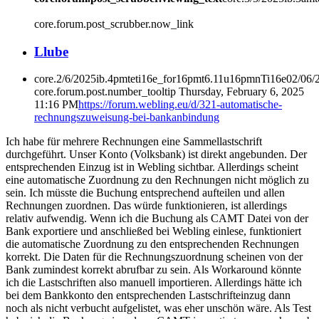
core.forum.post_scrubber.now_link
L
lube
core.2/6/2025ib.4pmteti16e_for16pmt6.11u16pmnTi16e02/06/
core.forum.post.number_tooltip
Thursday, February 6, 2025
11:16 PM
https://forum.webling.eu/d/321-automatische-
rechnungszuweisung-bei-bankanbindung
Ich habe für mehrere Rechnungen eine Sammellastschrift
durchgeführt. Unser Konto (Volksbank) ist direkt angebunden. Der
entsprechenden Einzug ist in Webling sichtbar. Allerdings scheint
eine automatische Zuordnung zu den Rechnungen nicht möglich zu
sein. Ich müsste die Buchung entsprechend aufteilen und allen
Rechnungen zuordnen. Das würde funktionieren, ist allerdings
relativ aufwendig. Wenn ich die Buchung als CAMT Datei von der
Bank exportiere und anschließed bei Webling einlese, funktioniert
die automatische Zuordnung zu den entsprechenden Rechnungen
korrekt. Die Daten für die Rechnungszuordnung scheinen von der
Bank zumindest korrekt abrufbar zu sein. Als Workaround könnte
ich die Lastschriften also manuell importieren. Allerdings hätte ich
bei dem Bankkonto den entsprechenden Lastschrifteinzug dann
noch als nicht verbucht aufgelistet, was eher unschön wäre. Als Test