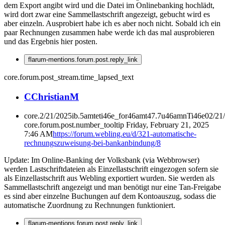
dem Export angibt wird und die Datei im Onlinebanking hochlädt,
wird dort zwar eine Sammellastschrift angezeigt, gebucht wird es
aber einzeln. Ausprobiert habe ich es aber noch nicht. Sobald ich ein
paar Rechnungen zusammen habe werde ich das mal ausprobieren
und das Ergebnis hier posten.
flarum-mentions.forum.post.reply_link
core.forum.post_stream.time_lapsed_text
C
ChristianM
core.2/21/2025ib.5amteti46e_for46amt47.7u46amnTi46e02/21
core.forum.post.number_tooltip
Friday, February 21, 2025
7:46 AM
https://forum.webling.eu/d/321-automatische-
rechnungszuweisung-bei-bankanbindung/8
Update: Im Online-Banking der Volksbank (via Webbrowser)
werden Lastschriftdateien als Einzellastschrift eingezogen sofern sie
als Einzellastschrift aus Webling exportiert wurden. Sie werden als
Sammellastschrift angezeigt und man benötigt nur eine Tan-Freigabe
es sind aber einzelne Buchungen auf dem Kontoauszug, sodass die
automatische Zuordnung zu Rechnungen funktioniert.
flarum-mentions.forum.post.reply_link