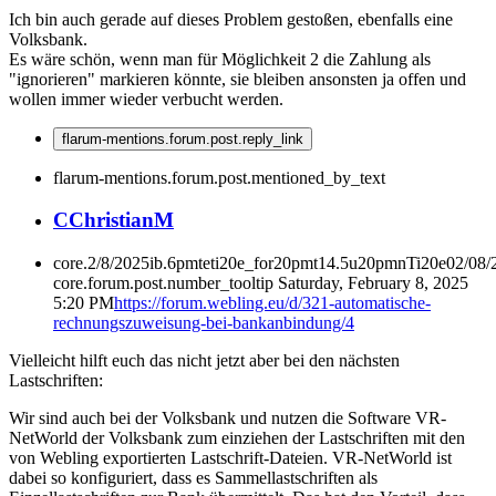
Ich bin auch gerade auf dieses Problem gestoßen, ebenfalls eine
Volksbank.
Es wäre schön, wenn man für Möglichkeit 2 die Zahlung als
"ignorieren" markieren könnte, sie bleiben ansonsten ja offen und
wollen immer wieder verbucht werden.
flarum-mentions.forum.post.reply_link
flarum-mentions.forum.post.mentioned_by_text
C
ChristianM
core.2/8/2025ib.6pmteti20e_for20pmt14.5u20pmnTi20e02/08
core.forum.post.number_tooltip
Saturday, February 8, 2025
5:20 PM
https://forum.webling.eu/d/321-automatische-
rechnungszuweisung-bei-bankanbindung/4
Vielleicht hilft euch das nicht jetzt aber bei den nächsten
Lastschriften:
Wir sind auch bei der Volksbank und nutzen die Software VR-
NetWorld der Volksbank zum einziehen der Lastschriften mit den
von Webling exportierten Lastschrift-Dateien. VR-NetWorld ist
dabei so konfiguriert, dass es Sammellastschriften als