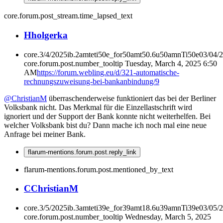
core.forum.post_stream.time_lapsed_text
H
holgerka
core.3/4/2025ib.2amteti50e_for50amt50.6u50amnTi50e03/04/
core.forum.post.number_tooltip
Tuesday, March 4, 2025 6:50
AM
https://forum.webling.eu/d/321-automatische-
rechnungszuweisung-bei-bankanbindung/9
@ChristianM
überraschenderweise funktioniert das bei der Berliner
Volksbank nicht. Das Merkmal für die Einzellastschrift wird
ignoriert und der Support der Bank konnte nicht weiterhelfen. Bei
welcher Volksbank bist du? Dann mache ich noch mal eine neue
Anfrage bei meiner Bank.
flarum-mentions.forum.post.reply_link
flarum-mentions.forum.post.mentioned_by_text
C
ChristianM
core.3/5/2025ib.3amteti39e_for39amt18.6u39amnTi39e03/05/
core.forum.post.number_tooltip
Wednesday, March 5, 2025