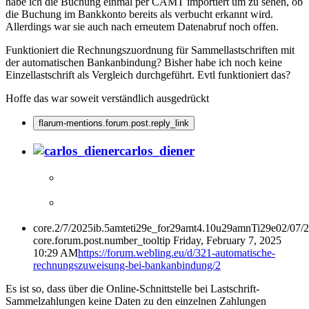
habe ich die Buchung einmal per CAMT importiert um zu sehen, ob
die Buchung im Bankkonto bereits als verbucht erkannt wird.
Allerdings war sie auch nach erneutem Datenabruf noch offen.
Funktioniert die Rechnungszuordnung für Sammellastschriften mit
der automatischen Bankanbindung? Bisher habe ich noch keine
Einzellastschrift als Vergleich durchgeführt. Evtl funktioniert das?
Hoffe das war soweit verständlich ausgedrückt
flarum-mentions.forum.post.reply_link
carlos_diener
core.2/7/2025ib.5amteti29e_for29amt4.10u29amnTi29e02/07/
core.forum.post.number_tooltip
Friday, February 7, 2025
10:29 AM
https://forum.webling.eu/d/321-automatische-
rechnungszuweisung-bei-bankanbindung/2
Es ist so, dass über die Online-Schnittstelle bei Lastschrift-
Sammelzahlungen keine Daten zu den einzelnen Zahlungen