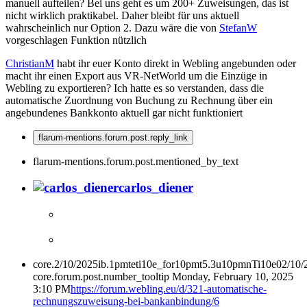
manuell aufteilen? Bei uns geht es um 200+ Zuweisungen, das ist
nicht wirklich praktikabel. Daher bleibt für uns aktuell
wahrscheinlich nur Option 2. Dazu wäre die von
StefanW
vorgeschlagen Funktion nützlich
ChristianM
habt ihr euer Konto direkt in Webling angebunden oder
macht ihr einen Export aus VR-NetWorld um die Einzüge in
Webling zu exportieren? Ich hatte es so verstanden, dass die
automatische Zuordnung von Buchung zu Rechnung über ein
angebundenes Bankkonto aktuell gar nicht funktioniert
flarum-mentions.forum.post.reply_link
flarum-mentions.forum.post.mentioned_by_text
carlos_diener
core.2/10/2025ib.1pmteti10e_for10pmt5.3u10pmnTi10e02/10
core.forum.post.number_tooltip
Monday, February 10, 2025
3:10 PM
https://forum.webling.eu/d/321-automatische-
rechnungszuweisung-bei-bankanbindung/6