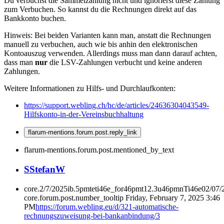
Du verbuchst die Sammelzahlung nicht und ignorierst diese Zahlung
zum Verbuchen. So kannst du die Rechnungen direkt auf das
Bankkonto buchen.
Hinweis: Bei beiden Varianten kann man, anstatt die Rechnungen
manuell zu verbuchen, auch wie bis anhin den elektronischen
Kontoauszug verwenden. Allerdings muss man dann darauf achten,
dass man
nur
die LSV-Zahlungen verbucht und keine anderen
Zahlungen.
Weitere Informationen zu Hilfs- und Durchlaufkonten:
https://support.webling.ch/hc/de/articles/24636304043549-
Hilfskonto-in-der-Vereinsbuchhaltung
flarum-mentions.forum.post.reply_link
flarum-mentions.forum.post.mentioned_by_text
S
StefanW
core.2/7/2025ib.5pmteti46e_for46pmt12.3u46pmnTi46e02/07
core.forum.post.number_tooltip
Friday, February 7, 2025 3:46
PM
https://forum.webling.eu/d/321-automatische-
rechnungszuweisung-bei-bankanbindung/3