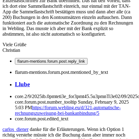
Einzellastschriften zur Bank übermittelt. Das hat den Vorteil, dass
ich dort eine Sammellastschrift einreich, nur einmal mit der TAN-
App die Sammellastschrift bestätigen muss und dann aber alle (ca
200) Buchungen in den Kontoumsätzen einzeln auftauchen. Dann
funktioniert auch die automatische Zuordnung zu den Rechnungen
in Webling. Das musste ich aber mit der Bank explizit so
abstimmen, ist also nicht automatisch so konfiguriert.
Viele Grüße
Christian
flarum-mentions.forum.post.reply_link
flarum-mentions.forum.post.mentioned_by_text
L
lube
core.2/9/2025ib.0pmteti3e_for3pmt45.5u3pmnTi3e02/09/2025
core.forum.post.number_tooltip
Sunday, February 9, 2025
5:03 PM
https://forum.webling.eu/d/321-automatische-
rechnungszuweisung-bei-bankanbindung/5
core.forum.post.edited_text
carlos_diener
danke für die Erläuterungen. Wenn ich Option 1
richtig verstehe müsste ich die Buchung dann aber immer noch