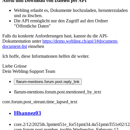
Abruf und Download von Dateien per API
Webling erlaubt es, Dokumente hochzuladen, herunterzuladen
und zu löschen.
Die API ermöglicht nur den Zugriff auf den Ordner
"Öffentliche Daten"
Falls du konkrete Anforderungen hast, kannst du die API-
Dokumentation unter
https://demo.webling.ch/api/1#document-
document-list
einsehen
Ich hoffe, diese Informationen helfen dir weiter.
Liebe Grüsse
Dein Webling-Support Team
flarum-mentions.forum.post.reply_link
flarum-mentions.forum.post.mentioned_by_text
core.forum.post_stream.time_lapsed_text
H
hannez03
core.2/12/2025ib.3pmteti51e_for51pmt34.4u51pmnTi51e02/1
core.forum.post.number_tooltip
Wednesday, February 12,