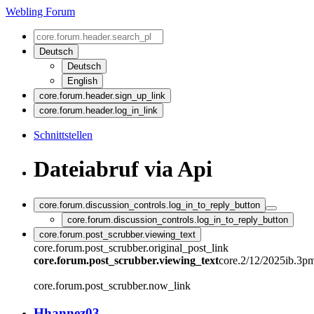
Webling Forum
Deutsch
Deutsch
English
core.forum.header.sign_up_link
core.forum.header.log_in_link
Schnittstellen
Dateiabruf via Api
core.forum.discussion_controls.log_in_to_reply_button
core.forum.discussion_controls.log_in_to_reply_button
core.forum.post_scrubber.viewing_text
core.forum.post_scrubber.original_post_link
core.forum.post_scrubber.viewing_text
core.2/12/2025ib.3p
core.forum.post_scrubber.now_link
H
hannez03