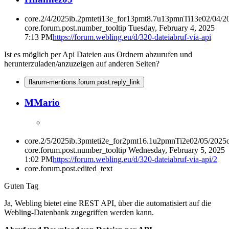
core.2/4/2025ib.2pmteti13e_for13pmt8.7u13pmnTi13e02/04/
core.forum.post.number_tooltip
Tuesday, February 4, 2025
7:13 PM
https://forum.webling.eu/d/320-dateiabruf-via-api
Ist es möglich per Api Dateien aus Ordnern abzurufen und
herunterzuladen/anzuzeigen auf anderen Seiten?
flarum-mentions.forum.post.reply_link
M
Mario
core.2/5/2025ib.3pmteti2e_for2pmt16.1u2pmnTi2e02/05/2025
core.forum.post.number_tooltip
Wednesday, February 5, 2025
1:02 PM
https://forum.webling.eu/d/320-dateiabruf-via-api/2
core.forum.post.edited_text
Guten Tag
Ja, Webling bietet eine REST API, über die automatisiert auf die
Webling-Datenbank zugegriffen werden kann​.