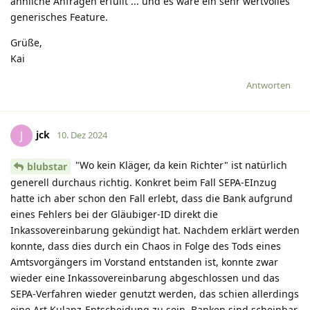
ähnliche Anfragen erfüllt ... und es wäre ein sehr wertvolles
generisches Feature.
Grüße,
Kai
Antworten
jck
J
10. Dez 2024
"Wo kein Kläger, da kein Richter" ist natürlich
blubstar
generell durchaus richtig. Konkret beim Fall SEPA-EInzug
hatte ich aber schon den Fall erlebt, dass die Bank aufgrund
eines Fehlers bei der Gläubiger-ID direkt die
Inkassovereinbarung gekündigt hat. Nachdem erklärt werden
konnte, dass dies durch ein Chaos in Folge des Tods eines
Amtsvorgängers im Vorstand entstanden ist, konnte zwar
wieder eine Inkassovereinbarung abgeschlossen und das
SEPA-Verfahren wieder genutzt werden, das schien allerdings
eine Art Kulanz-Entscheidung zu sein. Banken sind scheinbar