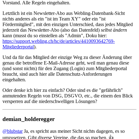
Vorstand. Alle Regeln eingehalten.
Letztlich ist ein Newsletter-Abo aus Webling-Datenbank-Sicht
nichts anderes als ein "ist im Team XY" oder ein "ist
Fördermitglied", mit den einzigen Unterschied, dass jedes Mitglied
jederzeit das Newsletter-Abo (also das Datenfeld)
selbst ändern
kann (musst du so einstellen als "Admin", Doku hier:
https://support.webling.ch/hc/de/articles/4410093642769-
Mitgliederportal
).
Und da für das Mitglied der einzige Weg zu dieser Änderung über
genau die betroffene E-Mail-Adresse geht, weil man genau diese
(und sonst nichts) für den Zugang (Login) zum Mitgliederportal
braucht, sind auch hier alle Datenschutz-Anforderungen
eingehalten.
Oder denke ich hier zu einfach? Oder sind es die "gefährlich"
anmutenden Regeln von DSG, DSGVO, etc., die einem den Blick
versperren auf die niederschwelligen Lösungen?
demian_holderegger
@blubstar
Ja, es spricht aus meiner Sicht nichts dagegen, es so
umzusetzen. Gibt diverse Vereine, die das so machen. 👍