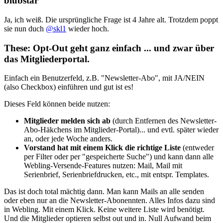
blubstar
Ja, ich weiß. Die ursprüngliche Frage ist 4 Jahre alt. Trotzdem poppt
sie nun duch
@skl1
wieder hoch.
These:
Opt-Out geht ganz einfach
... und zwar über
das
Mitgliederportal
.
Einfach ein Benutzerfeld, z.B. "Newsletter-Abo", mit JA/NEIN
(also Checkbox) einführen und gut ist es!
Dieses Feld können beide nutzen:
Mitglieder melden sich ab
(durch Entfernen des Newsletter-
Abo-Häkchens im Mitglieder-Portal)... und evtl. später wieder
an, oder jede Woche anders.
Vorstand hat mit einem Klick die richtige Liste
(entweder
per Filter oder per "gespeicherte Suche") und kann dann alle
Webling-Versende-Features nutzen: Mail, Mail mit
Serienbrief, Serienbriefdrucken, etc., mit entspr. Templates.
Das ist doch total mächtig dann. Man kann Mails an alle senden
oder eben nur an die Newsletter-Abonennten. Alles Infos dazu sind
in Webling. Mit einem Klick. Keine weitere Liste wird benötigt.
Und die Mitglieder optieren selbst out und in. Null Aufwand beim