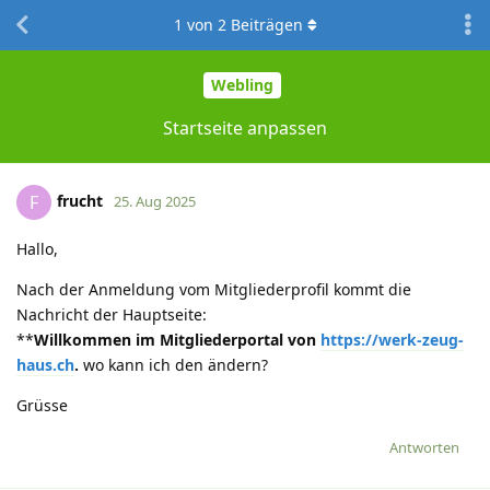
1
von
2
Beiträgen
Webling
Startseite anpassen
frucht
F
25. Aug 2025
Hallo,
Nach der Anmeldung vom Mitgliederprofil kommt die
Nachricht der Hauptseite:
**
Willkommen im Mitgliederportal von
https://werk-zeug-
haus.ch
.
wo kann ich den ändern?
Grüsse
Antworten