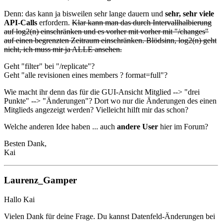
Denn: das kann ja bisweilen sehr lange dauern und
sehr, sehr viele
API-Calls
erfordern.
Klar kann man das durch Intervallhalbierung
auf log2(n) einschränken und es vorher mit vorher mit "/changes"
auf einen begrenzten Zeitraum einschränken. Blödsinn, log2(n) geht
nicht, ich muss mir ja ALLE ansehen.
Geht "filter" bei "/replicate"?
Geht "alle revisionen eines members ? format=full"?
Wie macht ihr denn das für die GUI-Ansicht Mitglied --> "drei
Punkte" --> "Änderungen"? Dort wo nur die Änderungen des einen
Mitglieds angezeigt werden? Vielleicht hilft mir das schon?
Welche anderen Idee haben ... auch
andere User
hier im Forum?
Besten Dank,
Kai
Laurenz_Gamper
Hallo Kai
Vielen Dank für deine Frage. Du kannst Datenfeld-Änderungen bei