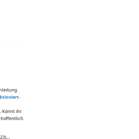
Antworten
nleitung
ktioniert-
. Könnt ihr
 hoffentlich
3)...