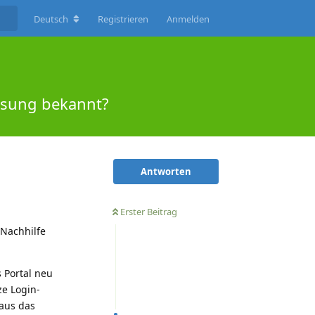
Deutsch
Registrieren
Anmelden
ösung bekannt?
Antworten
Erster Beitrag
 Nachhilfe
s Portal neu
ze Login-
haus das