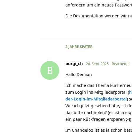
anfordern um ein neues Passwort
Die Dokumentation werden wir na
2 JAHRE
SPÄTER
burgi_ch
24. Sept 2025
Bearbeitet
B
Hallo Demian
Ich mache das Thema kurz erneut 
zum Login ins Mitgliederportal (
h
der-Login-im-Mitgliederportal
) 
Wie ich jetzt gesehen habe, ist d
das bitte nachholen? (es ist ja e
ein paar Rückfragen ersparen ;-))
Im Changelog ist es ja schon besc