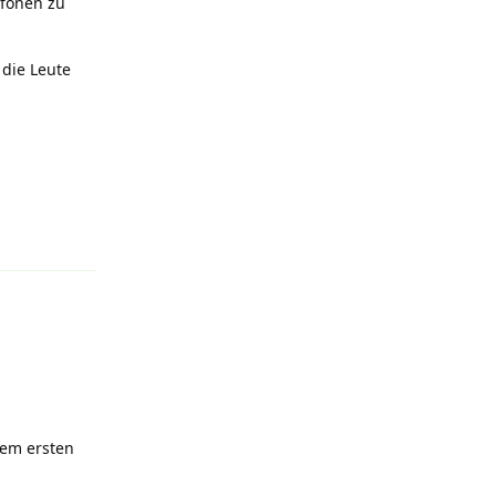
efonen zu
 die Leute
Antworten
dem ersten