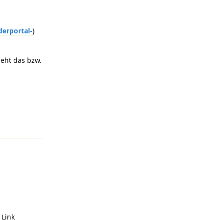
derportal-
)
geht das bzw.
Antworten
 Link